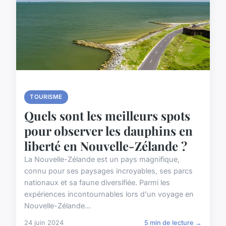
TOURISME
Quels sont les meilleurs spots
pour observer les dauphins en
liberté en Nouvelle-Zélande ?
La Nouvelle-Zélande est un pays magnifique,
connu pour ses paysages incroyables, ses parcs
nationaux et sa faune diversifiée. Parmi les
expériences incontournables lors d'un voyage en
Nouvelle-Zélande...
24 juin 2024
5 min de lecture →