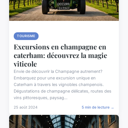
TOURISME
Excursions en champagne en
caterham: découvrez la magie
viticole
Envie de découvrir la Champagne autrement?
Embarquez pour une excursion unique en
Caterham à travers les vignobles champenois.
Dégustations de champagne délicates, routes des
vins pittoresques, paysag...
25 août 2024
5 min de lecture →